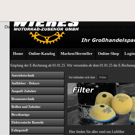
Diese Seite benutzt Cookies, speichert aber
keine
persönlichen Daten. Hier 
Home
Online-Katalog
Marken/Hersteller
Online-Shop
Login
Empfang der E-Rechnung ab 01.01.25. Wir versenden ab dem 01.01.25 die E-Rechnung
Antriebstechnik
Sie befinden sich hier :
Filter
Aufkleber - Dekore
Auspuff-Zubehör
Bremsentechnik
Brillen und Zubehör
Bowdenzüge
Elektronische Bauteile
Fahrgestell
Hier finden Sie alles rund um Luftfilter