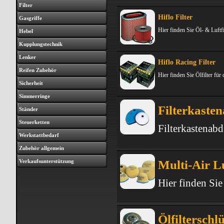
Filter
Hiflo Filter
Gasgriffe
Hier finden Sie Öl- & Luftfi
Hebel
Kupplungstechnik
Lenker
Hiflo Racing Filter
Reifen Zubehör
Hier finden Sie Ölfilter für
Sicherheit
Simmerringe
Filterkaste
Ständer
Steuerketten
Filterkastenab
Werkstattbedarf
Zubehör allgemein
Verkaufsunterstützung
Multi-Air Lu
Hier finden Si
Ölfilterschlü