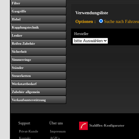
Filter
Gasgriffe
Verwendungsliste
Hebel
Optionen :
Suche nach Fahrze
Kupplungstechnik
Hersteller
Lenker
Reifen Zubehör
Sicherheit
Simmerringe
Ständer
Steuerketten
Werkstattbedarf
Zubehör allgemein
Verkaufsunterstützung
Support
Über uns
Stahlflex-Konfigurator
Privat-Kunde
Impressum
Kontakt
AGB´s