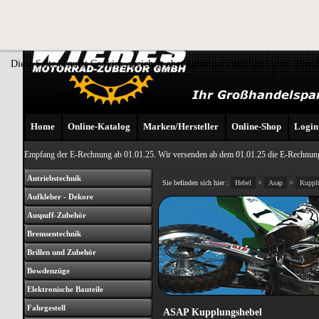
Diese Seite benutzt Cookies, speichert aber
keine
persönlichen Daten. Hier 
Home
Online-Katalog
Marken/Hersteller
Online-Shop
Login
Empfang der E-Rechnung ab 01.01.25. Wir versenden ab dem 01.01.25 die E-Rechnung
Antriebstechnik
Sie befinden sich hier :
Hebel
>
Asap
>
Kuppl
Aufkleber - Dekore
Auspuff-Zubehör
Bremsentechnik
Brillen und Zubehör
Bowdenzüge
Elektronische Bauteile
Fahrgestell
ASAP Kupplungshebel