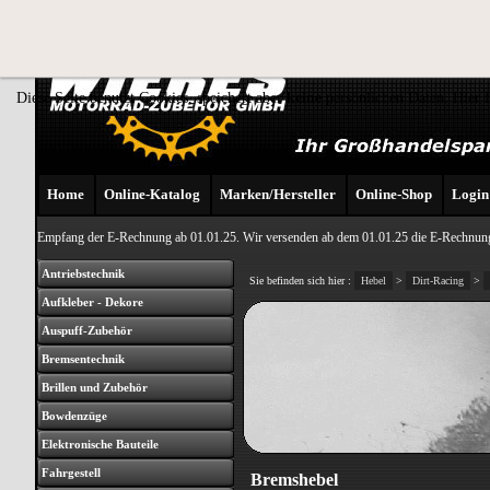
Diese Seite benutzt Cookies, speichert aber
keine
persönlichen Daten. Hier 
Home
Online-Katalog
Marken/Hersteller
Online-Shop
Login
Empfang der E-Rechnung ab 01.01.25. Wir versenden ab dem 01.01.25 die E-Rechnung
Antriebstechnik
Sie befinden sich hier :
Hebel
>
Dirt-Racing
>
Aufkleber - Dekore
Auspuff-Zubehör
Bremsentechnik
Brillen und Zubehör
Bowdenzüge
Elektronische Bauteile
Fahrgestell
Bremshebel