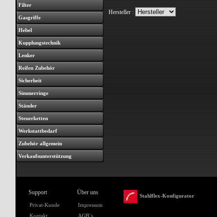
Filter
Hersteller :
Gasgriffe
Hebel
Kupplungstechnik
Lenker
Reifen Zubehör
Sicherheit
Simmerringe
Ständer
Steuerketten
Werkstattbedarf
Zubehör allgemein
Verkaufsunterstützung
Support
Über uns
Stahlflex-Konfigurator
Privat-Kunde
Impressum
Kontakt
AGB´s