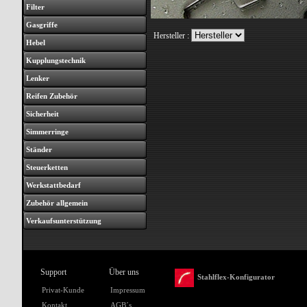
Filter
Gasgriffe
Hersteller :
Hebel
Kupplungstechnik
Lenker
Reifen Zubehör
Sicherheit
Simmerringe
Ständer
Steuerketten
Werkstattbedarf
Zubehör allgemein
Verkaufsunterstützung
Support
Über uns
Stahlflex-Konfigurator
Privat-Kunde
Impressum
Kontakt
AGB´s