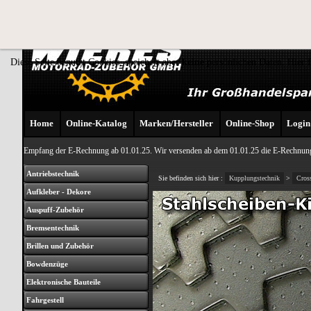
Diese Seite benutzt Cookies, speichert aber
keine
persönlichen Daten. Hier 
Home
Online-Katalog
Marken/Hersteller
Online-Shop
Login
Empfang der E-Rechnung ab 01.01.25. Wir versenden ab dem 01.01.25 die E-Rechnung
Antriebstechnik
Sie befinden sich hier :
Kupplungstechnik
>
Cros
Aufkleber - Dekore
Auspuff-Zubehör
Bremsentechnik
Brillen und Zubehör
Bowdenzüge
Elektronische Bauteile
Fahrgestell